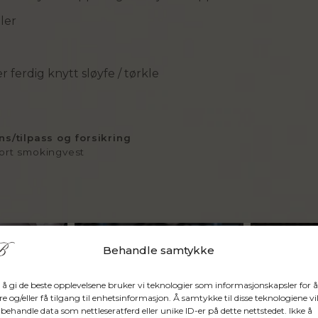
ler
r ferdig knytt sløyfe / tørkle
ens/tilpass og forsikring
sort smokingvest
Behandle samtykke
 å gi de beste opplevelsene bruker vi teknologier som informasjonskapsler for å
re og/eller få tilgang til enhetsinformasjon. Å samtykke til disse teknologiene vil
 behandle data som nettleseratferd eller unike ID-er på dette nettstedet. Ikke å