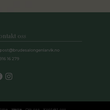
ontakt oss
post@brudesalongenlarvik.no
916 16 279
 time
Herre
Om oss
Kontakt oss