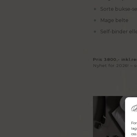
Sorte bukse-se
Mage belte
Self-binder elle
Pris 3800,- inkl.r
Nyhet for 2026! – 
For
lag
oss