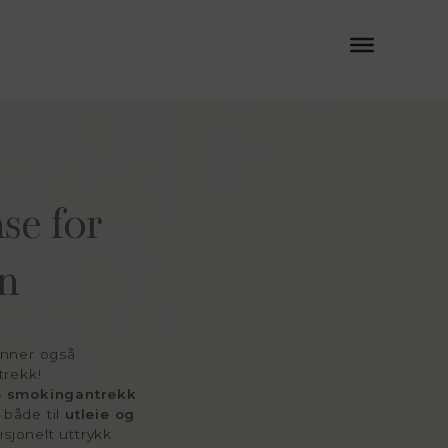
nse for
n
inner også
trekk!
ne smokingantrekk
, både til
utleie og
isjonelt uttrykk