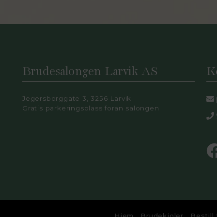
Brudesalongen Larvik AS
K
Jegersborggate 3, 3256 Larvik
Gratis parkeringsplass foran salongen
Hjem
Brudekjoler
Bestill