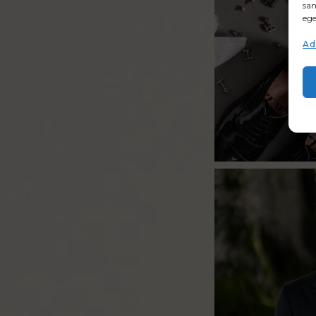
sam
ege
Ad