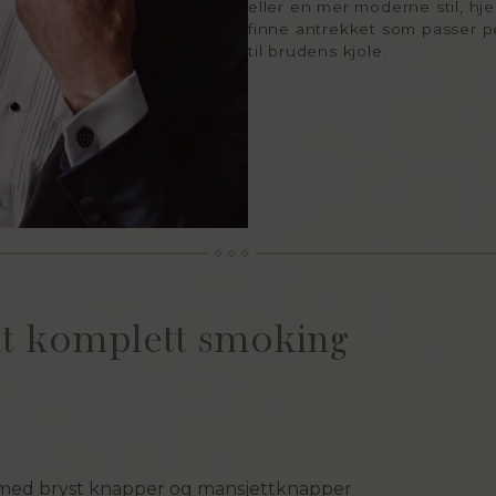
eller en mer moderne stil, hj
finne antrekket som passer pe
til brudens kjole.
 ut komplett smoking
e med bryst knapper og mansjettknapper