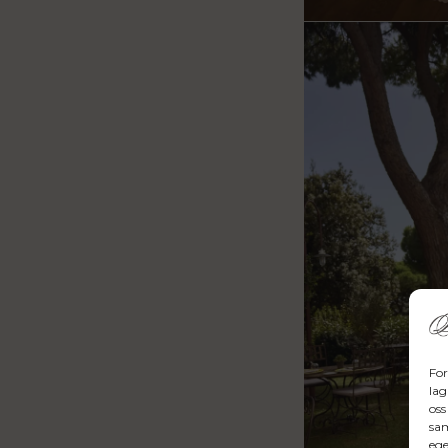
For
lag
oss
sam
ege