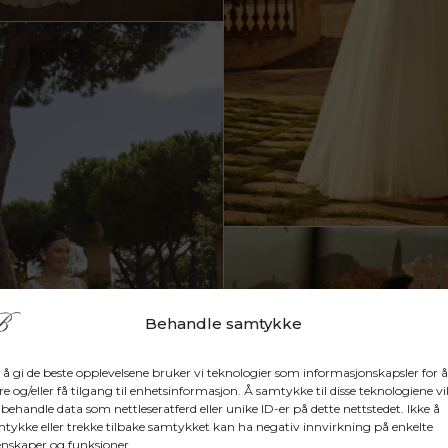
Behandle samtykke
 å gi de beste opplevelsene bruker vi teknologier som informasjonskapsler for å
re og/eller få tilgang til enhetsinformasjon. Å samtykke til disse teknologiene vil
 behandle data som nettleseratferd eller unike ID-er på dette nettstedet. Ikke å
tykke eller trekke tilbake samtykket kan ha negativ innvirkning på enkelte
nskaper og funksjoner.