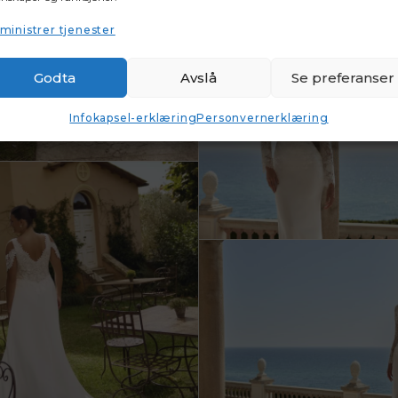
ministrer tjenester
Godta
Avslå
Se preferanser
Infokapsel-erklæring
Personvernerklæring