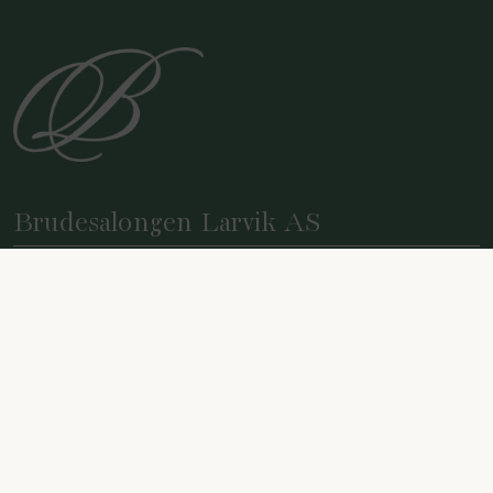
Brudesalongen Larvik AS
Jegersborggate 3, 3256 Larvik
Gratis parkeringsplass foran salongen
Kontakt oss
post@brudesalongenlarvik.no